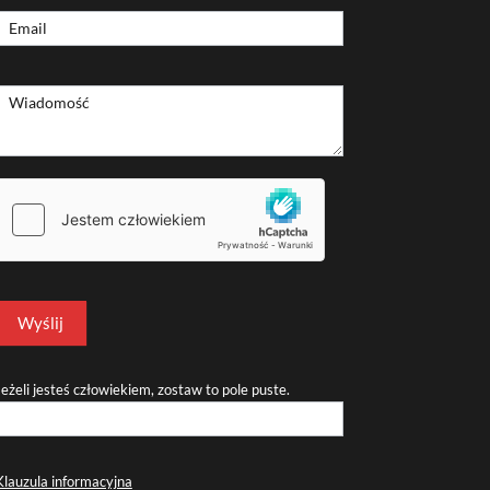
Formularz
Email
kontaktowy
Wiadomość
Wyślij
Jeżeli jesteś człowiekiem, zostaw to pole puste.
Klauzula informacyjna