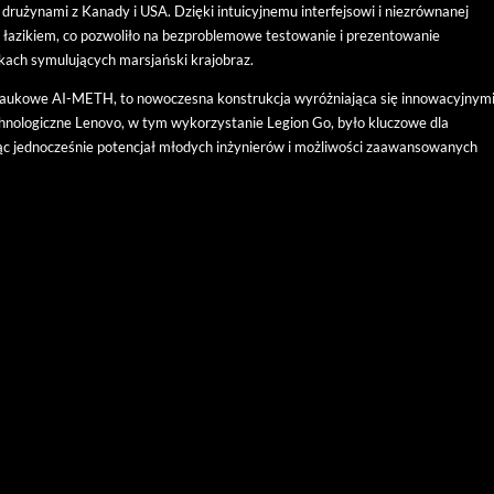
z drużynami z Kanady i USA. Dzięki intuicyjnemu interfejsowi i niezrównanej
 łazikiem, co pozwoliło na bezproblemowe testowanie i prezentowanie
ach symulujących marsjański krajobraz.
o Naukowe AI-METH, to nowoczesna konstrukcja wyróżniająca się innowacyjnym
hnologiczne Lenovo, w tym wykorzystanie Legion Go, było kluczowe dla
jąc jednocześnie potencjał młodych inżynierów i możliwości zaawansowanych