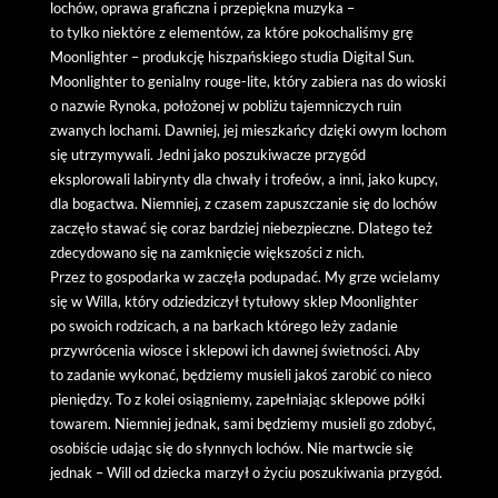
lochów, oprawa graficzna i przepiękna muzyka –
to tylko niektóre z elementów, za które pokochaliśmy grę
Moonlighter – produkcję hiszpańskiego studia Digital Sun.
Moonlighter to genialny rouge-lite, który zabiera nas do wioski
o nazwie Rynoka, położonej w pobliżu tajemniczych ruin
zwanych lochami. Dawniej, jej mieszkańcy dzięki owym lochom
się utrzymywali. Jedni jako poszukiwacze przygód
eksplorowali labirynty dla chwały i trofeów, a inni, jako kupcy,
dla bogactwa. Niemniej, z czasem zapuszczanie się do lochów
zaczęło stawać się coraz bardziej niebezpieczne. Dlatego też
zdecydowano się na zamknięcie większości z nich.
Przez to gospodarka w zaczęła podupadać. My grze wcielamy
się w Willa, który odziedziczył tytułowy sklep Moonlighter
po swoich rodzicach, a na barkach którego leży zadanie
przywrócenia wiosce i sklepowi ich dawnej świetności. Aby
to zadanie wykonać, będziemy musieli jakoś zarobić co nieco
pieniędzy. To z kolei osiągniemy, zapełniając sklepowe półki
towarem. Niemniej jednak, sami będziemy musieli go zdobyć,
osobiście udając się do słynnych lochów. Nie martwcie się
jednak – Will od dziecka marzył o życiu poszukiwania przygód.