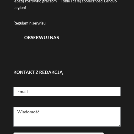
lepszą rozrywkę graczom – Tobie i całej społeczności Lenovo
Legion!
Regulamin serwisu
OBSERWUJ NAS
KONTAKT Z REDAKCJĄ
Formularz
Email
kontaktowy
Wiadomość