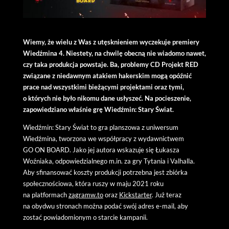
Wiemy, że wielu z Was z utęsknieniem wyczekuje premiery
Wiedźmina 4. Niestety, na chwilę obecną nie wiadomo nawet,
czy taka produkcja powstaje. Ba, problemy CD Projekt RED
związane z niedawnym atakiem hakerskim mogą opóźnić
prace nad wszystkimi bieżącymi projektami oraz tymi,
o których nie było nikomu dane usłyszeć. Na pocieszenie,
zapowiedziano właśnie grę Wiedźmin: Stary Świat.
Wiedźmin: Stary Świat to gra planszowa z uniwersum
Wiedźmina, tworzona we współpracy z wydawnictwem
GO ON BOARD. Jako jej autora wskazuje się Łukasza
Woźniaka, odpowiedzialnego m.in. za gry Tytania i Valhalla.
Aby sfinansować koszty produkcji potrzebna jest zbiórka
społecznościowa, która ruszy w maju 2021 roku
na platformach
zagramw.to
oraz
Kickstarter
. Już teraz
na obydwu stronach można podać swój adres e-mail, aby
zostać powiadomionym o starcie kampanii.