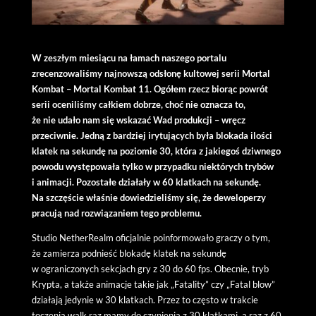
W zeszłym miesiącu na łamach naszego portalu
zrecenzowaliśmy najnowszą odsłonę kultowej serii Mortal
Kombat – Mortal Kombat 11. Ogółem rzecz biorąc powrót
serii oceniliśmy całkiem dobrze, choć nie oznacza to,
że nie udało nam się wskazać Wad produkcji – wręcz
przeciwnie. Jedną z bardziej irytujących była blokada ilości
klatek na sekundę na poziomie 30, która z jakiegoś dziwnego
powodu występowała tylko w przypadku niektórych trybów
i animacji. Pozostałe działały w 60 klatkach na sekundę.
Na szczęście właśnie dowiedzieliśmy się, że deweloperzy
pracują nad rozwiązaniem tego problemu.
Studio NetherRealm oficjalnie poinformowało graczy o tym,
że zamierza podnieść blokadę klatek na sekundę
w ograniczonych sekcjach gry z 30 do 60 fps. Obecnie, tryb
Krypta, a także animacje takie jak „Fatality” czy „Fatal blow”
działają jedynie w 30 klatkach. Przez to często w trakcie
toczenia walk raz mamy do czynienia z 30 klatkami, a raz z 60