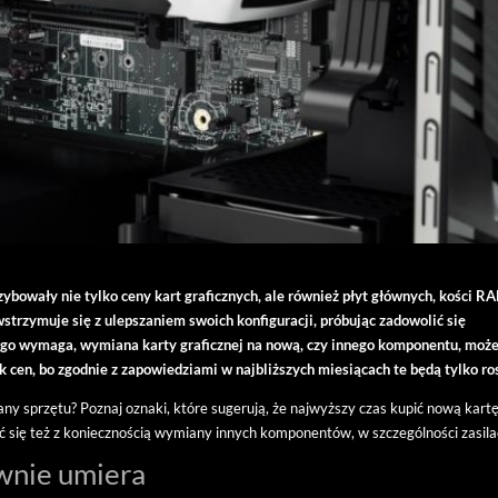
szybowały nie tylko ceny kart graficznych, ale również płyt głównych, kości R
strzymuje się z ulepszaniem swoich konfiguracji, próbując zadowolić się
ego wymaga, wymiana karty graficznej na nową, czy innego komponentu, może
k cen, bo zgodnie z zapowiedziami w najbliższych miesiącach te będą tylko ro
y sprzętu? Poznaj oznaki, które sugerują, że najwyższy czas kupić nową kart
ać się też z koniecznością wymiany innych komponentów, w szczególności zasila
ownie umiera