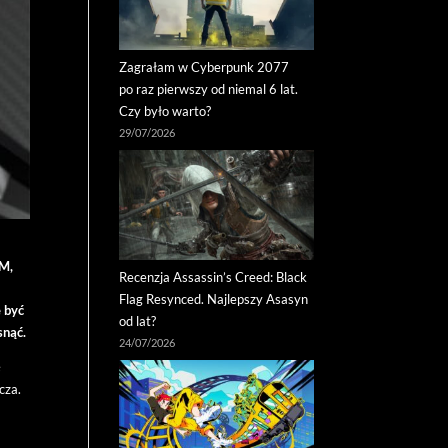
Zagrałam w Cyberpunk 2077
po raz pierwszy od niemal 6 lat.
Czy było warto?
29/07/2026
AM,
Recenzja Assassin’s Creed: Black
Flag Resynced. Najlepszy Asasyn
 być
od lat?
snąć.
24/07/2026
ę
cza.