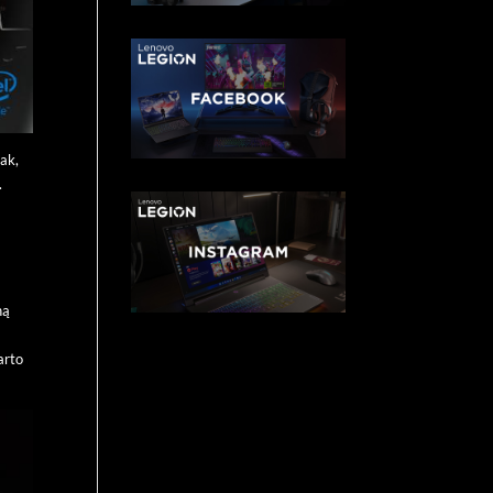
tak,
.
ć
ną
arto