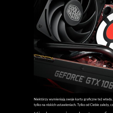
Niektórzy wymieniają swoje karty graficzne też wtedy, 
tylko na niskich ustawieniach. Tylko od Ciebie zależy, c