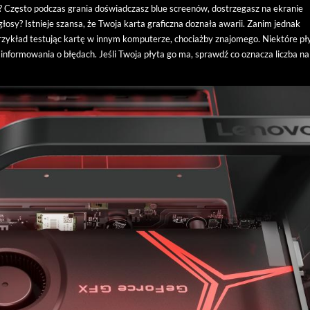
y? Często podczas grania doświadczasz blue screenów, dostrzegasz na ekranie
głosy? Istnieje szansa, że Twoja karta graficzna doznała awarii. Zanim jednak
 przykład testując kartę w innym komputerze, chociażby znajomego. Niektóre pł
 informowania o błędach. Jeśli Twoja płyta go ma, sprawdź co oznacza liczba n