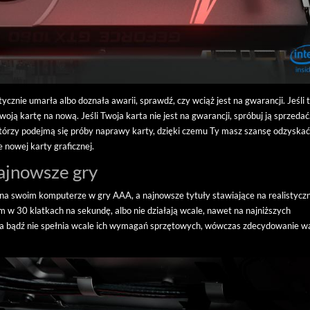
ycznie umarła albo doznała awarii, sprawdź, czy wciąż jest na gwarancji. Jeśli 
ją kartę na nową. Jeśli Twoja karta nie jest na gwarancji, spróbuj ją sprzedać
tórzy podejmą się próby naprawy karty, dzięki czemu Ty masz szansę odzyska
 nowej karty graficznej.
najnowsze gry
ać na swoim komputerze w gry AAA, a najnowsze tytuły stawiające na realistycz
im w 30 klatkach na sekundę, albo nie działają wcale, nawet na najniższych
nia bądź nie spełnia wcale ich wymagań sprzętowych, wówczas zdecydowanie w