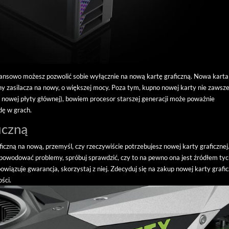
inansowo możesz pozwolić sobie wyłącznie na nową kartę graficzną. Nowa karta
 zasilacza na nowy, o większej mocy. Poza tym, kupno nowej karty nie zawsz
 nowej płyty głównej), bowiem procesor starszej generacji może poważnie
dę w grach.
iczną
iczną na nową, przemyśl, czy rzeczywiście potrzebujesz nowej karty graficznej
 i powodować problemy, spróbuj sprawdzić, czy to na pewno ona jest źródłem ty
bowiązuje gwarancja, skorzystaj z niej. Zdecyduj się na zakup nowej karty grafic
ści.