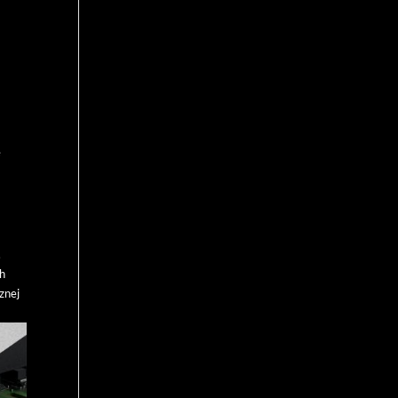
e
.
ch
znej