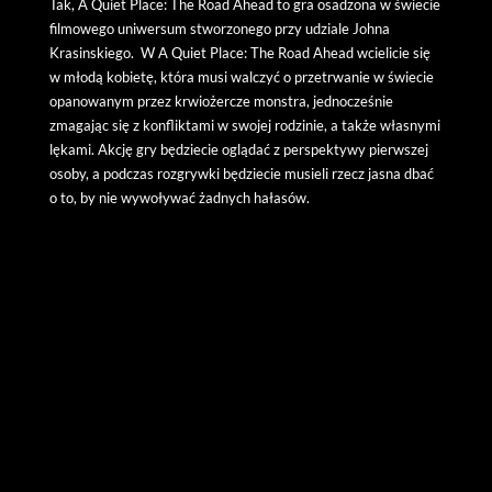
Tak, A Quiet Place: The Road Ahead to gra osadzona w świecie
filmowego uniwersum stworzonego przy udziale Johna
Krasinskiego. W A Quiet Place: The Road Ahead wcielicie się
w młodą kobietę, która musi walczyć o przetrwanie w świecie
opanowanym przez krwiożercze monstra, jednocześnie
zmagając się z konfliktami w swojej rodzinie, a także własnymi
lękami. Akcję gry będziecie oglądać z perspektywy pierwszej
osoby, a podczas rozgrywki będziecie musieli rzecz jasna dbać
o to, by nie wywoływać żadnych hałasów.