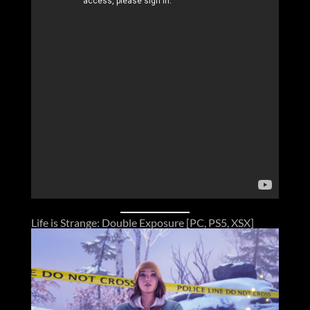
Life is Strange: Double Exposure [PC, PS5, XSX]