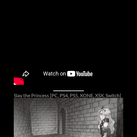
Slay the Princess [PC, PS4, PS5, XONE, XSX, Switch]