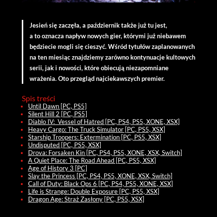
Jesień się zaczęła, a październik także już tu jest,
a to oznacza napływ nowych gier, którymi już niebawem
będziecie mogli się cieszyć. Wśród tytułów zaplanowanych
na ten miesiąc znajdziemy zarówno kontynuacje kultowych
serii, jak i nowości, które obiecują niezapomniane
wrażenia. Oto przegląd najciekawszych premier.
Spis treści
Until Dawn [PC, PS5]
Silent Hill 2 [PC, PS5]
Diablo IV: Vessel of Hatred [PC, PS4, PS5, XONE, XSX]
Heavy Cargo: The Truck Simulator [PC, PS5, XSX]
Starship Troopers: Extermination [PC, PS5, XSX]
Undisputed [PC, PS5, XSX]
Drova: Forsaken Kin [PC, PS4, PS5, XONE, XSX, Switch]
A Quiet Place: The Road Ahead [PC, PS5, XSX]
Age of History 3 [PC]
Slay the Princess [PC, PS4, PS5, XONE, XSX, Switch]
Call of Duty: Black Ops 6 [PC, PS4, PS5, XONE, XSX]
Life is Strange: Double Exposure [PC, PS5, XSX]
Dragon Age: Straż Zasłony [PC, PS5, XSX]