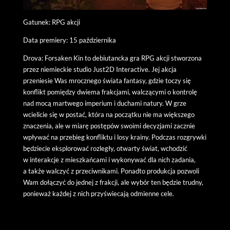
Gatunek: RPG akcji
Data premiery: 15 października
Drova: Forsaken Kin to debiutancka gra RPG akcji stworzona
przez niemieckie studio Just2D Interactive. Jej akcja
przeniesie Was mrocznego świata fantasy, gdzie toczy się
konflikt pomiędzy dwiema frakcjami, walczącymi o kontrolę
nad mocą martwego imperium i duchami natury. W grze
wcielicie się w postać, która na początku nie ma większego
znaczenia, ale w miarę postępów swoimi decyzjami zacznie
wpływać na przebieg konfliktu i losy krainy. Podczas rozgrywki
będziecie eksplorować rozległy, otwarty świat, wchodzić
w interakcje z mieszkańcami i wykonywać dla nich zadania,
a także walczyć z przeciwnikami. Ponadto produkcja pozwoli
Wam dołączyć do jednej z frakcji, ale wybór ten będzie trudny,
ponieważ każdej z nich przyświecają odmienne cele.