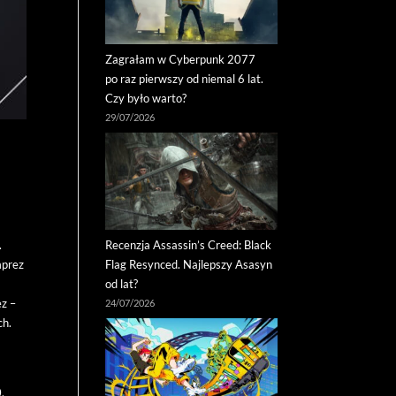
Zagrałam w Cyberpunk 2077
po raz pierwszy od niemal 6 lat.
Czy było warto?
29/07/2026
Recenzja Assassin’s Creed: Black
.
Flag Resynced. Najlepszy Asasyn
mprez
od lat?
ez –
24/07/2026
ch.
,