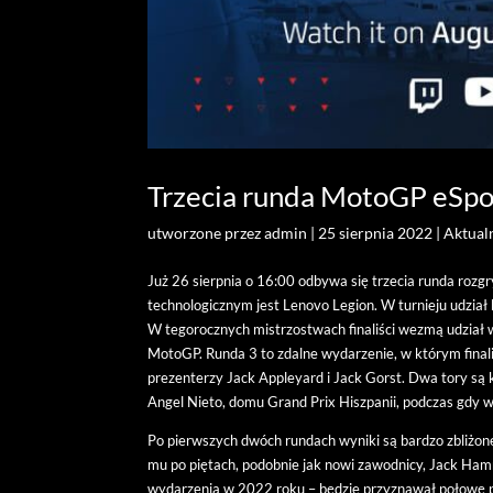
Trzecia runda MotoGP eSpo
utworzone przez
admin
|
25 sierpnia 2022
|
Aktual
Już 26 sierpnia o 16:00 odbywa się trzecia runda ro
technologicznym jest Lenovo Legion. W turnieju udział b
W tegorocznych mistrzostwach finaliści wezmą udział w
MotoGP. Runda 3 to zdalne wydarzenie, w którym finali
prezenterzy Jack Appleyard i Jack Gorst. Dwa tory są
Angel Nieto, domu Grand Prix Hiszpanii, podczas gdy w
Po pierwszych dwóch rundach wyniki są bardzo zbliżon
mu po piętach, podobnie jak nowi zawodnicy, Jack Ham
wydarzenia w 2022 roku – będzie przyznawał połowę p