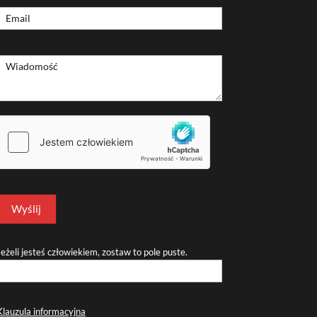
Formularz
Email
kontaktowy
Wiadomość
Wyślij
Jeżeli jesteś człowiekiem, zostaw to pole puste.
Klauzula informacyjna